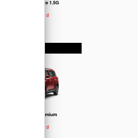
New Sonet Deluxe 1.5G
519.000.000 đ
Carens 1.4T Premium
735.000.000 đ