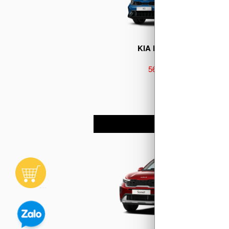
KIA K3 Luxury 1.6G
564.000.000 đ