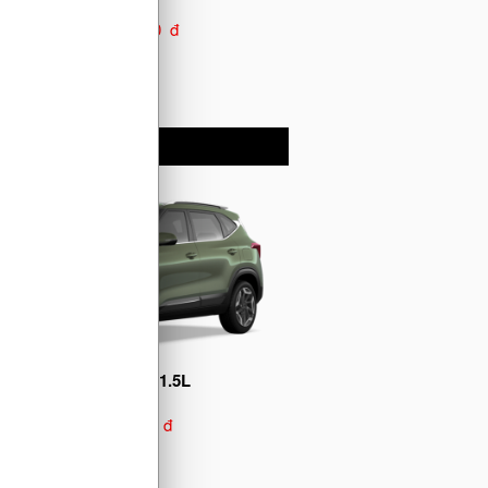
1.499.000.000 đ
KIA Seltos AT 1.5L
579.000.000 đ