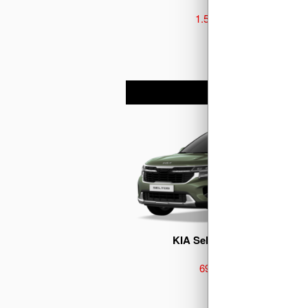
1.539.000.000 đ
KIA Seltos Premium 1.5L
699.000.000 đ