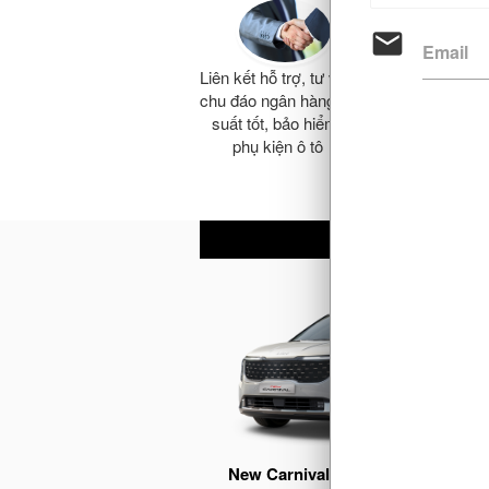
email
Email
Có dị
Liên kết hỗ trợ, tư vấn
mua/b
chu đáo ngân hàng lãi
l
suất tốt, bảo hiểm,
phụ kiện ô tô
New Carnival 2.2D Signature - 7 