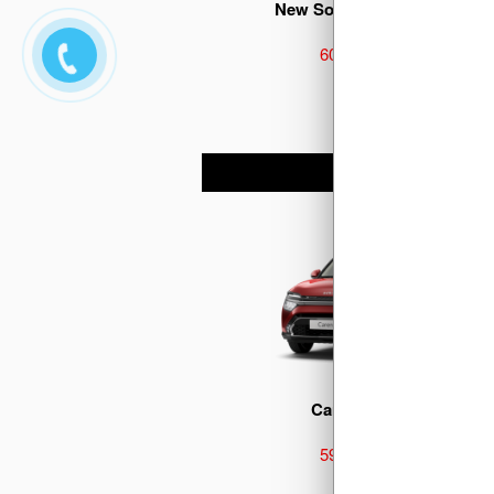
New Sonet Premium 1.5G
609.000.000 đ
Carens 1.5G IVT
599.000.000 đ