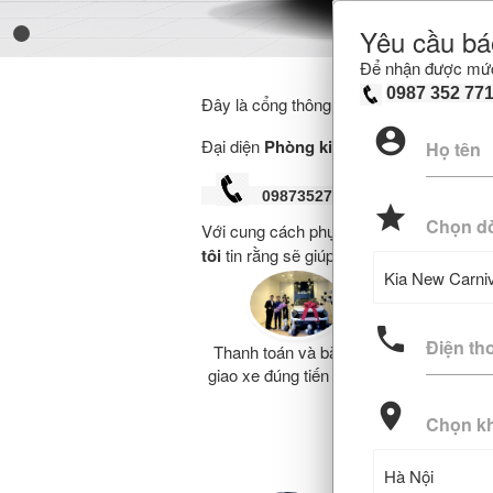
Yêu cầu bá
KIA SPORTAGE 1.6T SIG
Carens 1.4T Signat
Để nhận được mức 
999.000.000 đ
774.000.000 đ
0987 352 77
Đây là cổng thông tin tư vấn và hỗ trợ 
KIA 
account_circle
Đại diện
Phòng kinh doanh
Họ tên
0987352771
grade
Chọn d
Với cung cách phục vụ chuyên nghiệp, 
tôi
tin rằng sẽ giúp Quý khách hàng lựa 
phone
Điện th
Thanh toán và bàn
giao xe đúng tiến độ
Đội n
phẩm
location_on
Chọn k
lưỡng 
lĩn