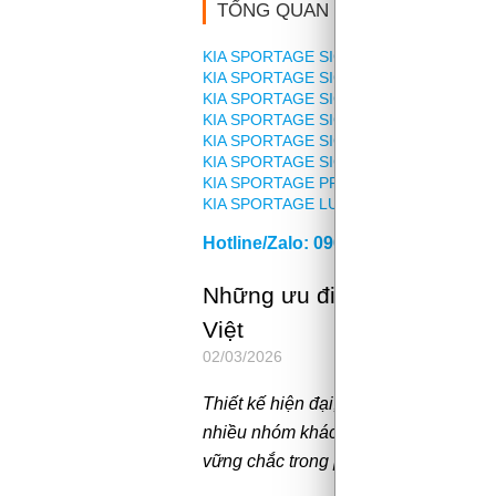
TỔNG QUAN
KIA SPORTAGE SIGNTURE 2.0D
KIA SPORTAGE SIGNTURE 2.0D Xline
KIA SPORTAGE SIGNTURE 1.6 Turbo
KIA SPORTAGE SIGNTURE 1.6 Turbo Xli
KIA SPORTAGE SIGNTURE 2.0G
KIA SPORTAGE SIGNTURE 2.0G Xline
KIA SPORTAGE PREMIUM 2.0G
KIA SPORTAGE LUXURY 2.0G
Hotline/Zalo: 090.123.8676
Những ưu điểm vượt trội gi
Việt
02/03/2026
Thiết kế hiện đại, tiện nghi và trang
nhiều nhóm khách hàng là những ưu 
vững chắc trong phân khúc C-SUV.