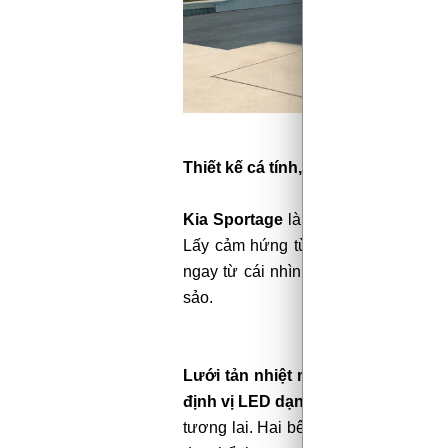
Thiết kế cá tính, khác biệt
Kia Sportage
là mẫu xe đầu tiên của
Lấy cảm hứng từ thiên nhiên và cu
ngay từ cái nhìn đầu tiên bởi vẻ n
sảo.
Lưới tản nhiệt mũi hổ dạng tràn vi
định vị LED dạng boomerang đặc 
tương lai. Hai bên hông xe là nhữn