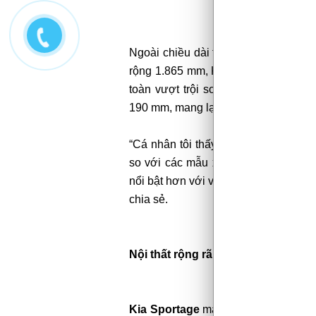
Ngoài chiều dài tổng thể lên đến 4.
rộng 1.865 mm, Kia Sportage còn sở
toàn vượt trội so với các sản phẩ
190 mm, mang lại khả năng di chuyển 
“Cá nhân tôi thấy Kia Sportage mới c
so với các mẫu xe Kia trước đây. N
nổi bật hơn với vẻ ngoài cá tính, đẹ
chia sẻ.
Nội thất rộng rãi – “giàu” tiện nghi
Kia Sportage
mang đến cho người dù