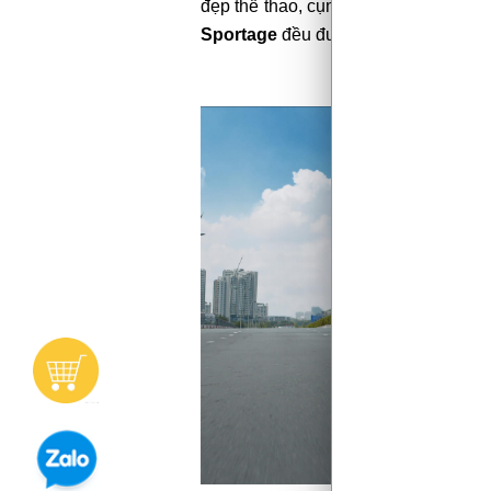
đẹp thể thao, cụm đèn hậu LED được 
Sportage
đều được trang bị bộ
mâm 