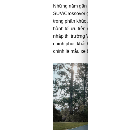
Những năm gần đây, người dùng Việ
SUV/Crossover gầm cao bởi tính thực
trong phân khúc xe hạng C được đánh 
hành tối ưu trên nhiều điều kiện địa 
nhập thị trường Việt Nam nhưng mẫ
chinh phục khách hàng với doanh số
chính là mẫu xe bán chạy nhất năm 2