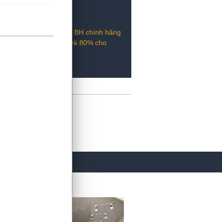
phản quang, đèn pin.
0 - 100.000 km
ông giới hạn số km tăng BH chính hãng
ho khách hàng cá nhân và 80% cho
71