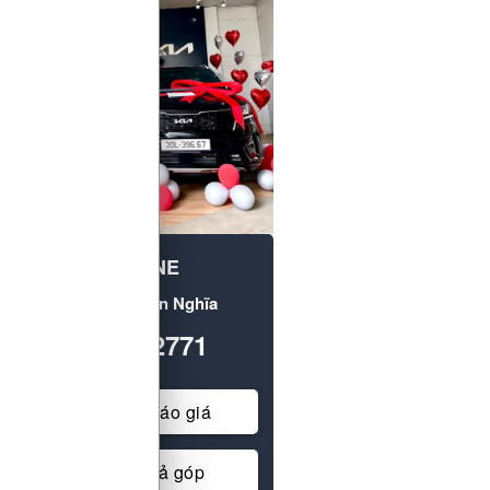
HOTLINE
Kia Mazda Yên Nghĩa
0987352771
Yêu cầu báo giá
Tư vấn trả góp