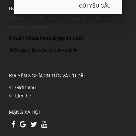
GỬI YÊU CẦU
Hotline: 0987 352 771
Địa chỉ: Số 889, tổ 9, phường Phú Lãm, quận
Hà Đông, Hà Nội
Email: Kia3shanoi@gmail.com
Thời gian làm việc: 8h30 – 17h30
KIA YÊN NGHĨA
TIN TỨC VÀ ƯU ĐÃI
Giới thiệu
Liên hệ
MẠNG XÃ HỘI