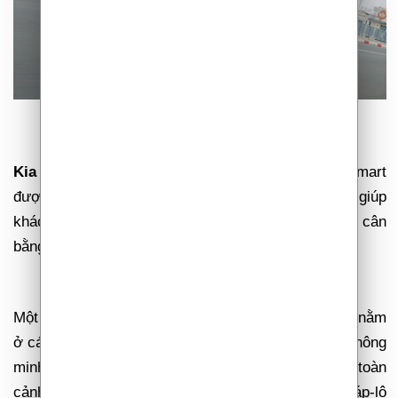
Kia Sportage
có 4 chế độ lái Eco/Normal/Sport/Smart
được tùy chỉnh bằng nút chuyển “Drive Mode” giúp
khách hàng trải nghiệm các cảm giác lái khác nhau, cân
bằng hiệu suất vận hành và tiết kiệm nhiên liệu.
Một trong những ưu điểm khác của
Kia Sportage
nằm
ở các trang bị công nghệ hỗ trợ an toàn chủ động thông
minh cao cấp ADAS bao gồm: hệ thống quan sát toàn
o
cảnh
360
; hiển thị điểm mù trên cụm đồng hồ táp-lô