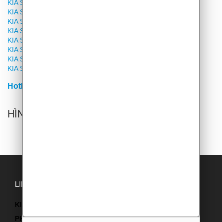
KIA SPORTAGE SIGNTURE 2.0D
KIA SPORTAGE SIGNTURE 2.0D Xline
KIA SPORTAGE SIGNTURE 1.6 Turbo
KIA SPORTAGE SIGNTURE 1.6 Turbo Xline
KIA SPORTAGE SIGNTURE 2.0G
KIA SPORTAGE SIGNTURE 2.0G Xline
KIA SPORTAGE PREMIUM 2.0G
KIA SPORTAGE LUXURY 2.0G
Hotline/Zalo: 090.123.8676
HÌNH ẢNH THỰC TẾ
LIÊN HỆ
KIA MAZDA YÊN NGHĨA - SHOWROOM CHUYÊN PHÂN
PHỐI XE KIA TẠI VIỆT NAM