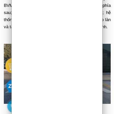
BVM; cảnh báo điểm mù & hỗ trợ tránh va chạm phía
sau; hệ thống hỗ trợ tránh va chạm phía trước; hệ
thống hỗ trợ giữ làn đường; hệ thống hỗ trợ đi theo làn
và tạo làn đường ảo; điều khiển hành trình thông minh.