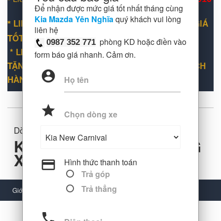
Để nhận được mức giá tốt nhất tháng cùng
Kia Mazda Yên Nghĩa
quý khách vui lòng
LIÊN HỆ ĐỂ ĐƯỢC HỖ TRỢ CHƯƠNG TRÌNH GIÁ
*
liên hệ
TỐT NHẤT THỊ TRƯỜNG
phòng KD hoặc điền vào
0987 352 771
* LIÊN HỆ ĐỂ NHẬN ĐƯỢC THÊM ƯU ĐÃI QUÀ
form báo giá nhanh. Cảm ơn.
TẶNG KHÁC (TÙY THUỘC VÀO THỜI ĐIỂM KHÁCH
account_circle
HÀNG MUA XE)
Họ tên
grade
Chọn dòng xe
Dòng xe
KIA SPORTAGE 2.0D SIG
X-LINE
Hình thức thanh toán
payment
Trả góp
Trả thẳng
Giới thiệu
Hình ảnh
phone