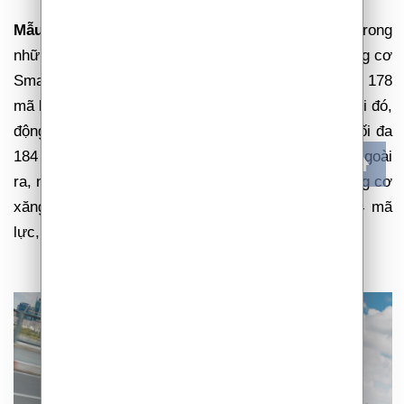
Mẫu C-SUV Hàn Quốc
được đánh giá là một trong
những mẫu xe mang đến trải nghiệm lái thú vị. Động cơ
Smartstream 1.6L tăng áp cho công suất cực đại 178
mã lực cùng momen xoắn cực đại 265Nm. Trong khi đó,
động cơ Smartstream Diesel 2.0L cho công suất tối đa
184 mã lực cùng momen xoắn cực đại 416 Nm. Ngoài
ra, người dùng cũng có thể lựa chọn phiên bản động cơ
xăng Smartstream 2.0L cho công suất tối đa 154 mã
lực, cùng momen xoắn 192 Nm.