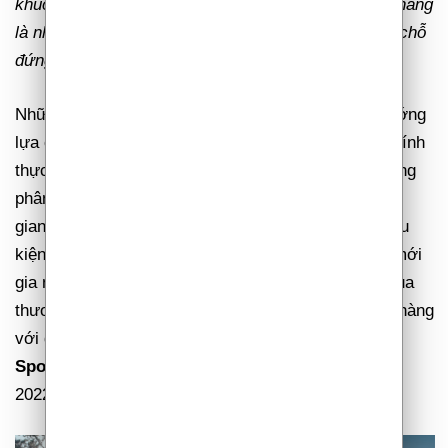
khúc cùng mức giá phù hợp với nhiều nhóm khách hàng
là những ưu thế chính giúp
Kia Sportage
tạo dựng chỗ
đứng vững chắc trong phân khúc C-SUV.
Những năm gần đây, người dùng Việt dần có xu hướng
lựa chọn các mẫu xe SUV/Crossover gầm cao bởi tính
thực dụng mà nó đem lại. Nổi bật là các mẫu xe trong
phân khúc xe hạng C được đánh giá cao nhờ không
gian nội thất rộng rãi, vận hành tối ưu trên nhiều điều
kiện địa hình, điển hình như
Kia Sportage
. Dù chỉ mới
gia nhập thị trường Việt Nam nhưng mẫu xe SUV của
thương hiệu Kia đã nhanh chóng chinh phục khách hàng
với doanh số khá ấn tượng. Đáng chú ý,
Kia
Sportage
cũng chính là mẫu xe bán chạy nhất năm
2022 của Kia trên toàn cầu với hơn 452.000 xe.