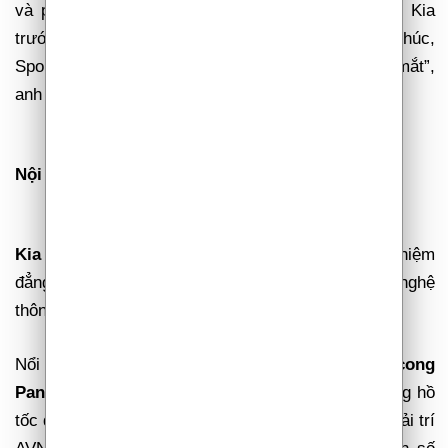
và phá cách, khác hoàn toàn so với các mẫu xe Kia
trước đây. Nếu so với các mẫu xe cùng phân khúc,
Sportage nổi bật hơn với vẻ ngoài cá tính, đẹp mắt”,
anh Nhật Trường, chủ sở hữu Kia Sportage chia sẻ.
Nội thất rộng rãi – “giàu” tiện nghi
Kia Sportage
mang đến cho người dùng trải nghiệm
đẳng cấp và khác biệt từ những trang bị công nghệ
thông minh hàng đầu phân khúc.
Nổi bật nhất phải kể đến
bộ đôi màn hình cong
Panoramic Dashboard Display
, bao gồm cụm đồng hồ
tốc độ dạng Full-LCD 12.3 inch kết hợp màn hình giải trí