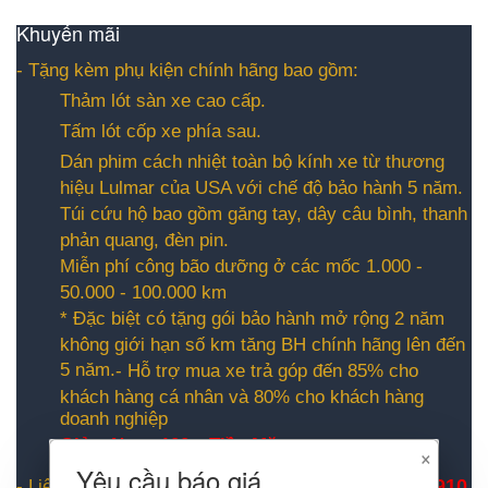
Khuyến mãi
- Tặng kèm phụ kiện chính hãng bao gồm:
Thảm lót sàn xe cao cấp.
Tấm lót cốp xe phía sau.
Dán phim cách nhiệt toàn bộ kính xe từ thương
hiệu Lulmar của USA với chế độ bảo hành 5 năm.
Túi cứu hộ bao gồm găng tay, dây câu bình, thanh
phản quang, đèn pin.
Miễn phí công bão dưỡng ở các mốc 1.000 -
50.000 - 100.000 km
* Đặc biệt có tặng gói bảo hành mở rộng 2 năm
không giới hạn số km tăng BH chính hãng lên đến
5 năm.
- Hỗ trợ mua xe trả góp đến 85% cho
khách hàng cá nhân và 80% cho khách hàng
doanh nghiệp
Giảm Ngay 100tr Tiền Mặt
×
Yêu cầu báo giá
Hotline: 0886 039910
- Liên hệ Hotline của chúng tôi: