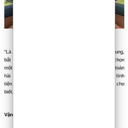
“Là phụ nữ, mình không chỉ yêu thích thiết kế trẻ trung,
bắt mắt mà còn đề cao cả những trang bị khi lựa chọn
một mẫu xe hơi. Với
Kia Sportage
, mình đã hoàn toàn
hài lòng với tất cả những tiêu chí về thiết kế lẫn tính
tiện nghi”, chị Ngọc Anh, chủ sở hữu Kia Sportage cho
biết.
Vận hành mạnh mẽ, an toàn tối ưu