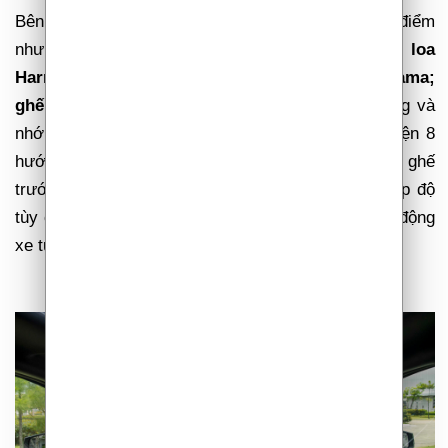
Bên cạnh đó, xe còn trang bị nhiều tính năng ghi điểm
như:
hệ thống âm thanh vòm cao cấp 8 loa
Harman/Kardon; cửa sổ trời toàn cảnh Panorama;
ghế lái chỉnh điện 10 hướng
, tích hợp bơm lưng và
nhớ 02 vị trí; ghế hành khách phía trước chỉnh điện 8
hướng, có chức năng sưởi ấm và làm mát hàng ghế
trước; hàng ghế sau có độ ngả lưng lớn với 8 cấp độ
tùy chỉnh; tính năng mở cốp thông minh hay khởi động
xe từ xa,…