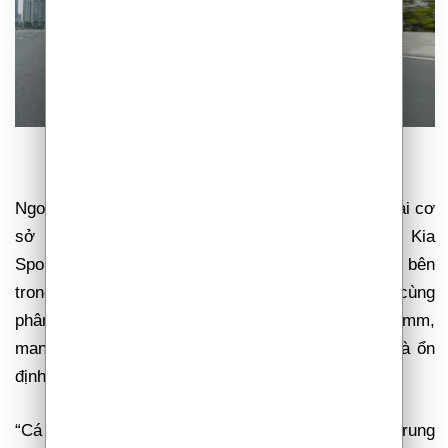
Ngoài chiều dài tổng thể lên đến 4.660 mm, chiều dài cơ
sở lên đến 2.755 mm, chiều rộng 1.865 mm, Kia
Sportage còn sở hữu kích thước cả bên ngoài và bên
trong hoàn toàn vượt trội so với các sản phẩm cùng
phân khúc. Khoảng sáng gầm xe đạt mức 190 mm,
mang lại khả năng di chuyển địa hình vượt trội và ổn
định.
“Cá nhân tôi thấy Kia Sportage mới có thiết kế trẻ trung