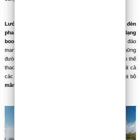
Lưới tản nhiệt mũi hổ dạng tràn viền nối liền dải đèn
pha dạng hình thoi và đèn định vị LED dạng
boomerang đặc trưng
, tạo nên diện mạo độc đáo
mang xu hướng tương lai. Hai bên hông xe là những
đường gân dập nổi khỏe khoắn, giúp tô thêm vẻ đẹp thể
thao, cụm đèn hậu LED được thiết kế góc cạnh. Tất cả
các phiên bản của
Kia Sportage
đều được trang bị bộ
mâm hợp kim 19” dạng lốc xoáy
ấn tượng.