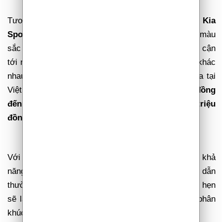
Tương tự như nhiều mẫu xe khác của Kia,
Kia
Sportage
có đa dạng các phiên bản và tùy chọn màu
sắc nội, ngoại thất. Mức giá của
Sportage
dễ tiếp cận
tới nhiều nhóm khách hàng với khả năng tài chính khác
nhau. Cụ thể, Kia
Sportage
hiện đang được bán ra tại
Việt Nam với 8 phiên bản,
giá bán từ 929 triệu đồng
đến 1,119 tỷ đồng cùng ưu đãi giá lên đến 55 triệu
đồng trong tháng 3.
Với nhiều ưu điểm nổi trội từ thiết kế đến tính năng, khả
năng vận hành và các chương trình ưu đãi hấp dẫn
thường xuyên được triển khai,
Kia Sportage
hứa hẹn
sẽ là đối thủ đáng gờm trong cuộc đua doanh số phân
khúc C-SUV tại Việt Nam thời gian tới.