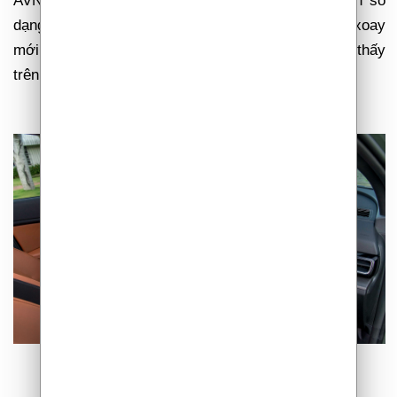
AVN 12.3 inch. Mẫu xe có sự lựa chọn giữa cần số
dạng gạt truyền thống và cần số điện tử dạng nút xoay
mới lạ với thiết kế hiện đại – trang bị thường chỉ thấy
trên các xe hạng sang.