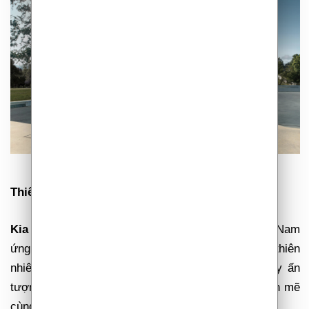
Thiết kế cá tính, khác biệt
Kia Sportage
là mẫu xe đầu tiên của Kia tại Việt Nam
ứng dụng triết lý thiết kế mới. Lấy cảm hứng từ thiên
nhiên và cuộc sống đương đại,
Kia Sportage
gây ấn
tượng ngay từ cái nhìn đầu tiên bởi vẻ ngoài mạnh mẽ
cùng những đường nét thiết kế sắc sảo.